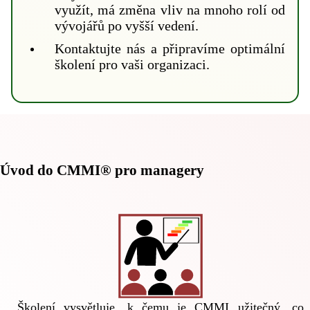
využít, má změna vliv na mnoho rolí od
vývojářů po vyšší vedení.
Kontaktujte nás a připravíme optimální
školení pro vaši organizaci.
Úvod do CMMI® pro managery
Školení vysvětluje, k čemu je CMMI užitečný, co