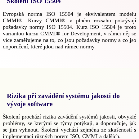
Školení ISO 15504
Evropská norma ISO 15504 je ekvivalentem modelu
CMMI®. Kurzy CMMI® v plném rozsahu pokrývají
požadavky normy ISO 15504. Kurz ISO 15504 je proto
variantou kurzu CMMI® for Development, v rámci něj se
více zaměřujeme na to, co jsou požadavky normy a co jso
doporučení, které jdou nad rámec normy.
Rizika při zavádění systému jakosti do
vývoje software
Školení prochází rizika zavádění systémů jakosti, obvyklé
problémy, se kterými se týmy potýkají, a doporučuje, jak
se jim vyhnout. Školení vychází zejména ze zkušeností s
implementací různých norem ISO, CMMI a dalších.