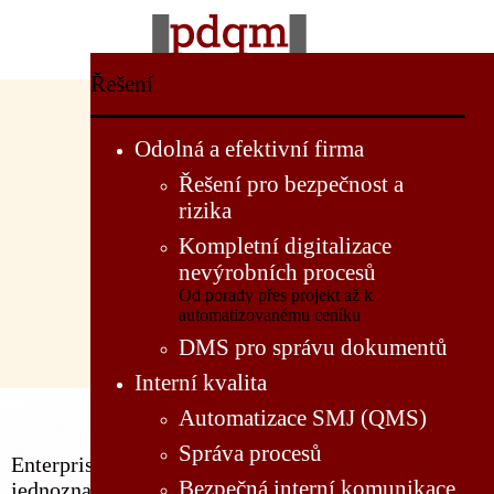
Řešení
Odolná a efektivní firma
Kurzy
Řešení pro bezpečnost a
rizika
Enterprise
Kompletní digitalizace
nevýrobních procesů
Architect
Od porady přes projekt až k
automatizovanému ceníku
DMS pro správu dokumentů
Interní kvalita
Automatizace SMJ (QMS)
Správa procesů
Enterprise architect od Sparx Systems je
Bezpečná interní komunikace
jednoznačně nejrozšířenějším nástrojem pro