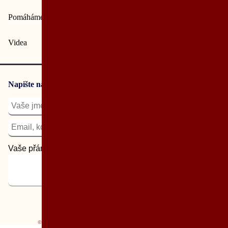
Pomáháme dodržovat ISO i jiné normy
Videa
Napište nám nebo volejte
605 203 938
Vaše přání nebo telefonní číslo:
Odeslat
© PDQM, s.r.o.
1997 – 2007 – 2026;
Podmínky užití stránek
;
Mapa stránek