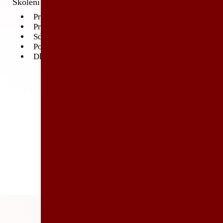
Školení pro práci v týmu.
Principy metodiky sdíleného modelu
Pracovat ve skupině, nehádat se a nelézt si do zelí
Sdílet informace s uvnitř i mimo vlastní tým
Používání více jazyků v rámci jedné metodiky
Dlouhodobé udržování As-Is a To-Be stavu
Uvažujete o
školení?
Napište nám.