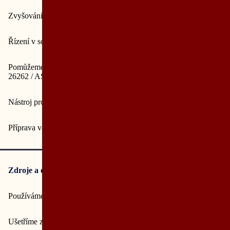
Zvyšování odolnosti a bezpečnosti firmy
Řízení v souladu s NIS2, ISO 27000, ISO 9001 a dalších
Pomůžeme i s těmi nejnáročnějšími normami, nejenom ISO
26262 / ASPICE
Nástroj pro efektivní porady
Příprava vašeho projektu
Zdroje a odkazy
Používáme, školíme a pomáháme analytické nástroje a jazyky
Ušetříme zaměstnancům školení a přitom budou pracovat lépe