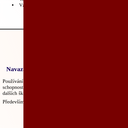
Vzorový příklad
Navazující kurzy
Používání nástroje je nezbytnou, ale nikoli postačující
schopností pro kvalitní tvorbu analýzy. Nabízíme řadu
dalších školení, které pokrývají všechny oblasti analýzy.
Především doporučujeme: