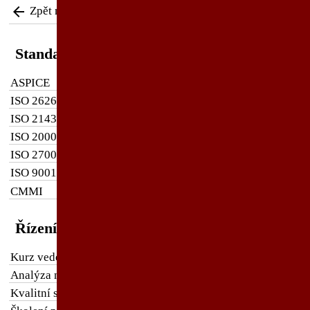

Zpět na všechny kurzy
Standardy a normy
ASPICE
ISO 26262
ISO 21434
ISO 20000
ISO 27000
ISO 9001
CMMI
Řízení projektů
Kurz vedení projektů
Analýza nákladů a výnosů
Kvalitní smlouva na software