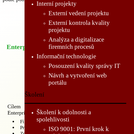
Interní projekty
Externí vedení projektu
Externí kontrola kvality
projektu
Analýza a digitalizace
firemních procesů
Enterprise Architect pro začátečníky
Informační technologie
Posouzení kvality správy IT
Návrh a vytvoření web
portálu
Školení
Cílem kurzu je naučit rutinní práci s nástrojem
Školení k odolnosti a
Enterprise Architect:
spolehlivosti
Filozofie nástroje a ovládání
Praktické používání nástroje
ISO 9001: První krok k
Způsoby ukládání a sdílení dat