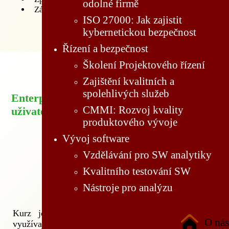
odolné firmě
Základy exportování modelu
ISO 27000: Jak zajistit
kybernetickou bezpečnost
Řízení a bezpečnost
Školení Projektového řízení
Zajištění kvalitních a
spolehlivých služeb
Enterprise Architect pro pokročilé (rutinní)
CMMI: Rozvoj kvality
uživatele
produktového vývoje
Vývoj software
Vzdělávání pro SW analytiky
Kvalitního testování SW
Nástroje pro analýzu
Kurz je určen pracovníkům, kteří již EA rutinně
O nás
využívají pro kreslení a modelování.