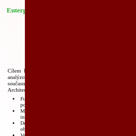
Enterprise Architect a AyMINE
Cílem kurzu je naučit efektivní práci s požadavky i
analýzou v prostředí webové aplikace
AyMINE
a
současně využívat modelovací možnosti Enterprise
Architect pomocí synchronizovaného modelu.
Fungování synchronizace mezi nástroji (funkční
pohled pro uživatele)
Metodika vývoje požadavků s využitím sdílení
informací
Doporučení, jak efektivně synchronizovat data mezi
oběma systémy
Verzování požadavků i analýzy