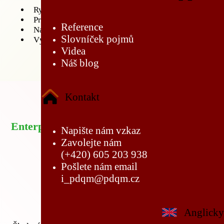
Rychlá a efektivní orientace a změny v modelu
Práce s modelem v projektu
Reference
Nástroje pro řízení změn, revizí a komunikace
Slovníček pojmů
Výstupy, skriptování a exporty
Videa
Náš blog
Kontakt
Enterprise Architect jako týmový nástroj
Napište nám vzkaz
Zavolejte nám
(+420) 605 203 938
Pošlete nám email
i_pdqm@pdqm.cz
Anglicky