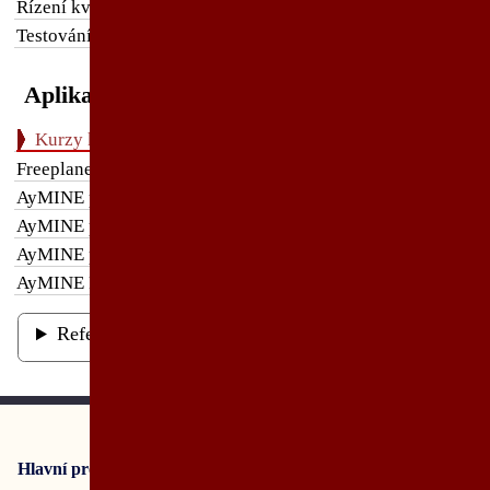
Řízení kvality při vývoji a testování
Testování software podle ISO 29119
Aplikace
Kurzy k Enterprise Architect
Freeplane
AyMINE pro uživatele
AyMINE pro projektový tým
AyMINE pro administrátory
AyMINE Framework
Reference
Hlavní produkty