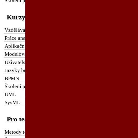
Školení projektového řízení v AyMINE
Kurzy pro analytiky
Vzdělávání program analýzy
Práce analytika podle BABOK
Aplikační architektura
Modelování enterprise architektury
Uživatelský zážitek při návrhu aplikace
Jazyky business analýzy
BPMN
Školení procesní analýzy
UML
SysML
Pro testovací tým
Metody testování