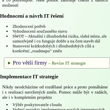
a co potřebujete. Naše pomoc zahrnuje cokoli z dalších
možností
Hodnocení a návrh IT řešení
Zhodnocení potřeb
Vyhodnocení současného stavu
SWOT – Aktuální i dlouhodobá rizika, slabá místa, ale
samozřejmě i co funguje dobře a na čem stavět dál
Stanovení krátkodobých i dlouhodobých cílů a
konkrétní „roadmapu“ změn
Pro větší firmy
– Revize IT strategie
Implementace IT strategie
Nikdy neodcházíme od rozdělané práce a proto pomáháme
i s realizací navržených změn. Pomoc může být v radách,
ale i v kompletním projektu
Výběr poskytovatele cloudu
Vedení projektu implementace nových internetových