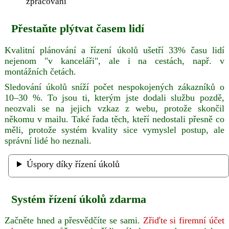
zpracování
Přestaňte plýtvat časem lidí
Kvalitní plánování a řízení úkolů ušetří 33% času lidí
nejenom "v kanceláři", ale i na cestách, např. v
montážních četách.
Sledování úkolů sníží počet nespokojených zákazníků o
10–30 %. To jsou ti, kterým jste dodali službu pozdě,
neozvali se na jejich vzkaz z webu, protože skončil
někomu v mailu. Také řada těch, kteří nedostali přesně co
měli, protože systém kvality sice vymyslel postup, ale
správní lidé ho neznali.
Úspory díky řízení úkolů
Systém řízení úkolů zdarma
Začněte hned a přesvědčíte se sami.
Zřiďte si firemní účet